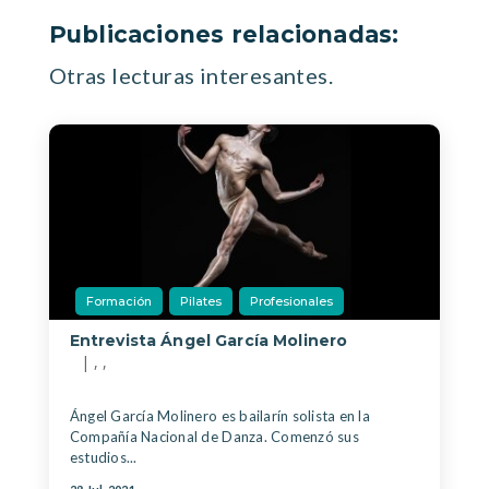
Publicaciones relacionadas:
Otras lecturas interesantes.
Formación
Pilates
Profesionales
Entrevista Ángel García Molinero
|
,
,
Ángel García Molinero es bailarín solista en la
Compañía Nacional de Danza. Comenzó sus
estudios...