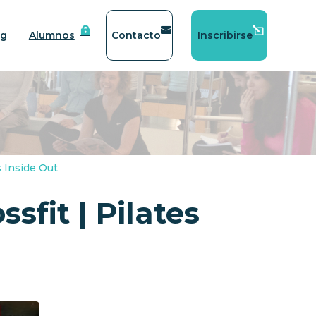
og
Alumnos
Contacto
Inscribirse
s Inside Out
fit | Pilates