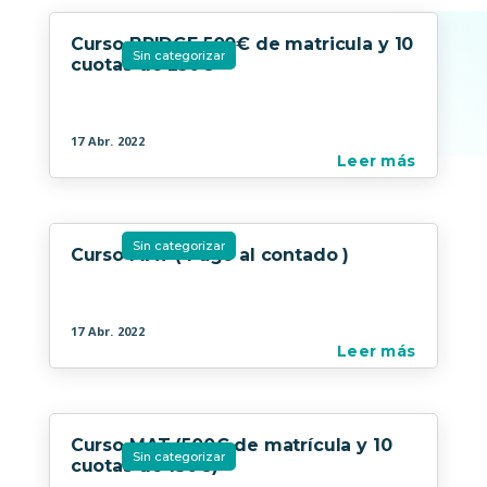
Curso BRIDGE 500€ de matricula y 10
Sin categorizar
cuotas de 250€
|
17 Abr. 2022
Leer más
Sin categorizar
Curso MAT ( Pago al contado )
|
17 Abr. 2022
Leer más
Curso MAT (500€ de matrícula y 10
Sin categorizar
cuotas de 130€)