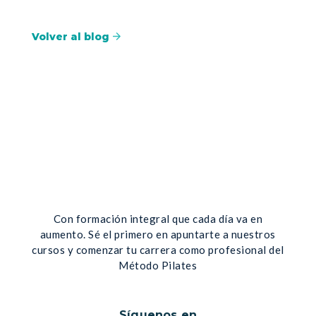
Volver al blog
Con formación integral que cada día va en
aumento. Sé el primero en apuntarte a nuestros
cursos y comenzar tu carrera como profesional del
Método Pilates
Síguenos en