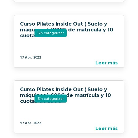
Curso Pilates Inside Out ( Suelo y
máquinas ) 1000€ de matrícula y 10
Sin categorizar
cuotas de 250€
|
17 Abr. 2022
Leer más
Curso Pilates Inside Out ( Suelo y
máquinas ) 600€ de matrícula y 10
Sin categorizar
cuotas de 290€
|
17 Abr. 2022
Leer más