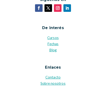
De interés
Cursos
Fechas
Blog
Enlaces
Contacto
Sobre nosotros