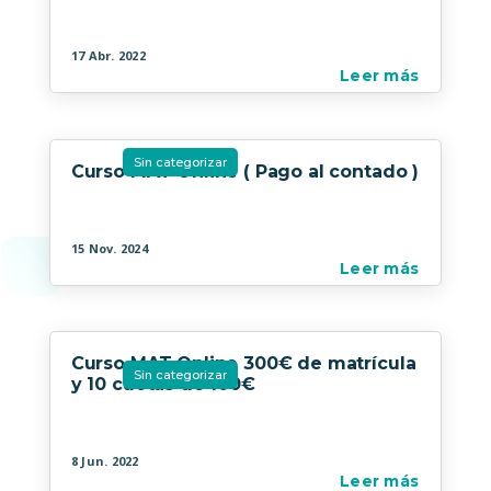
|
17 Abr. 2022
Leer más
Sin categorizar
Curso MAT Online ( Pago al contado )
|
15 Nov. 2024
Leer más
Curso MAT Online 300€ de matrícula
Sin categorizar
y 10 cuotas de 100€
|
8 Jun. 2022
Leer más